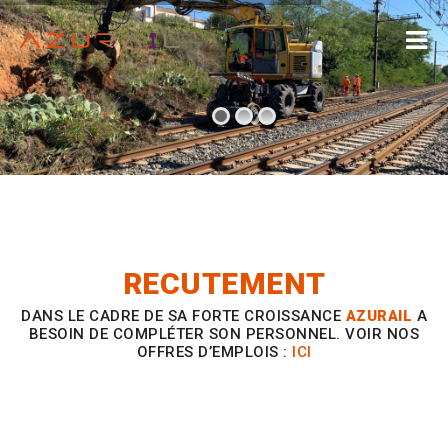
Des savoir-faire parfaitement maîtrisés qui
garantissent la qualité des chantiers et le respect
des délais.
RECUTEMENT
DANS LE CADRE DE SA FORTE CROISSANCE
AZURAIL
A
BESOIN DE COMPLÉTER SON PERSONNEL. VOIR NOS
OFFRES D’EMPLOIS :
ICI